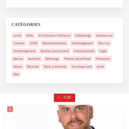
CATÉGORIES
achat
Ainés
Architecture intérieure
Calfeutrage
Commercial
Courtier
COVID
Décontamination
Déménagement
Électros
Emménagement
Gestion parasistaire
Investissement
Légal
Maison
Montreal
Nettoyage
Plateau Mont-Royal
Promotion
Rénos
Sécurité
Soins à domicile
Uncategorized
vente
Web
TOP