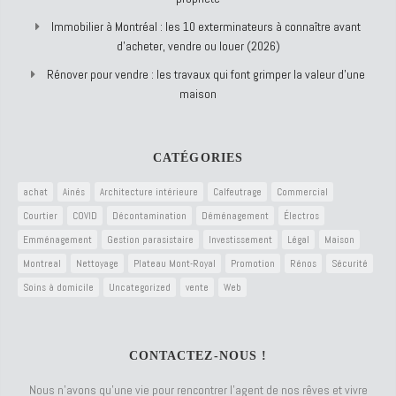
Immobilier à Montréal : les 10 exterminateurs à connaître avant
d’acheter, vendre ou louer (2026)
Rénover pour vendre : les travaux qui font grimper la valeur d’une
maison
CATÉGORIES
achat
Ainés
Architecture intérieure
Calfeutrage
Commercial
Courtier
COVID
Décontamination
Déménagement
Électros
Emménagement
Gestion parasistaire
Investissement
Légal
Maison
Montreal
Nettoyage
Plateau Mont-Royal
Promotion
Rénos
Sécurité
Soins à domicile
Uncategorized
vente
Web
CONTACTEZ-NOUS !
Nous n’avons qu’une vie pour rencontrer l’agent de nos rêves et vivre