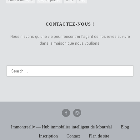
Soins à domicile
Uncategorized
vente
Web
CONTACTEZ-NOUS !
Nous n’avons qu’une vie pour rencontrer l’agent de nos rêves et vivre
dans la maison que nous voulions.
Immontreally — Hub immobilier intelligent de Montréal
Blog
Inscription
Contact
Plan de site