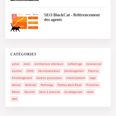
SEO BlackCat - Référencement
des agents
CATÉGORIES
achat
Ainés
Architecture intérieure
Calfeutrage
Commercial
Courtier
COVID
Décontamination
Déménagement
Électros
Emménagement
Gestion parasistaire
Investissement
Légal
Maison
Montreal
Nettoyage
Plateau Mont-Royal
Promotion
Rénos
Sécurité
Soins à domicile
Uncategorized
vente
Web