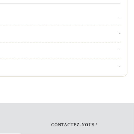
-
-
-
-
CONTACTEZ-NOUS !