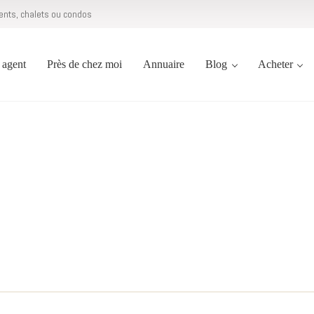
ents, chalets ou condos
agent
Près de chez moi
Annuaire
Blog
Acheter