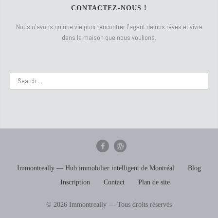
CONTACTEZ-NOUS !
Nous n’avons qu’une vie pour rencontrer l’agent de nos rêves et vivre
dans la maison que nous voulions.
Immontreally — Hub immobilier intelligent de Montréal
Blog
Inscription
Contact
Plan de site
© 2026 Immontreally — Tous droits réservés