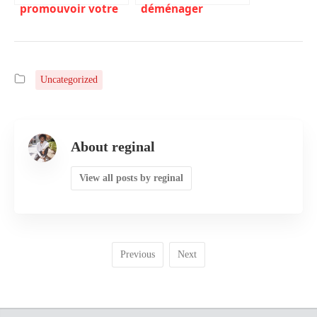
promouvoir votre
déménager
entreprise de
gratuitement –
réparation
Stratégies et
d’électroménagers
astuces pour
en ligne
réduire les coûts
Uncategorized
About reginal
View all posts by reginal
Previous
Next