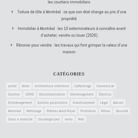
les courtiers immobiliers
Toiture de tôle à Montréal : ce que son état change au prix d’une
propriété
Immobilier à Montréal : les 10 exterminateurs à connaître avant
d’acheter, vendre ou louer (2026)
Rénover pour vendre : les travaux qui font grimper la valeur d’une
maison
CATÉGORIES
achat
Ainés
Architecture intérieure
Calfeutrage
Commercial
Courtier
COVID
Décontamination
Déménagement
Électros
Emménagement
Gestion parasistaire
Investissement
Légal
Maison
Montreal
Nettoyage
Plateau Mont-Royal
Promotion
Rénos
Sécurité
Soins à domicile
Uncategorized
vente
Web